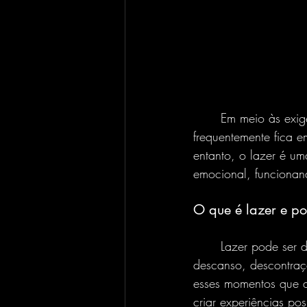
	Em meio às exigências diárias, responsabilidades e pressões do mundo moderno, o lazer 
frequentemente fica 
entanto, o lazer é u
emocional, funcionan
O que é lazer e po
	Lazer pode ser definido como o tempo dedicado a atividades que trazem prazer, 
descanso, descontraç
esses momentos que a
criar experiências posi