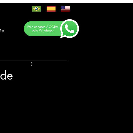
Fale conosco AGORA
pelo Whatsapp
RA
úde