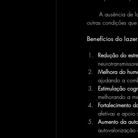
	A ausência de lazer pode levar ao aumento do estresse crônico, ansiedade, insônia e 
outras condições que
Benefícios do laze
Redução do estre
neurotransmisso
Melhora do humo
ajudando a comba
Estimulação cogn
melhorando a mem
Fortalecimento da
afetivas e apoio 
Aumento da auto
autovalorização 