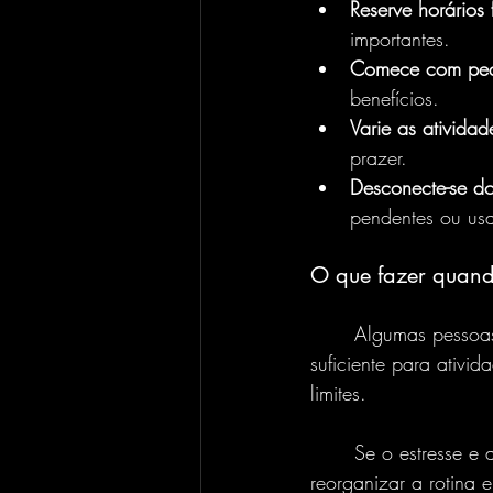
Reserve horários 
importantes.
Comece com pequ
benefícios.
Varie as atividad
prazer.
Desconecte-se do
pendentes ou usar
O que fazer quand
	Algumas pessoas podem sentir culpa ao tirar tempo para si ou achar que não têm tempo 
suficiente para ativid
limites.
	Se o estresse e a sobrecarga forem muito grandes, buscar apoio profissional para 
reorganizar a rotina 