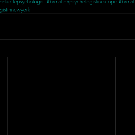
aduartepsychologist
#brazilianpsychologistineurope
#brazil
gistinnewyork