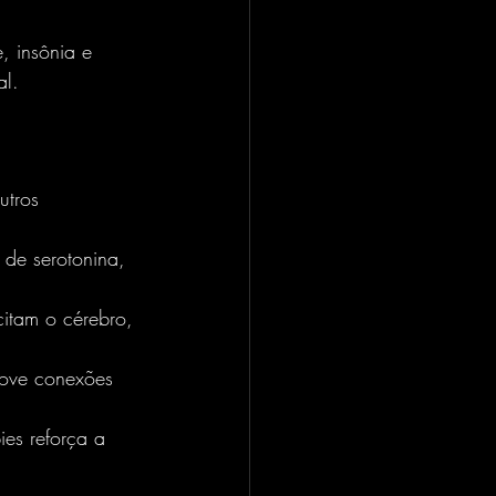
al.
utros 
de serotonina, 
rcitam o cérebro, 
move conexões 
ies reforça a 