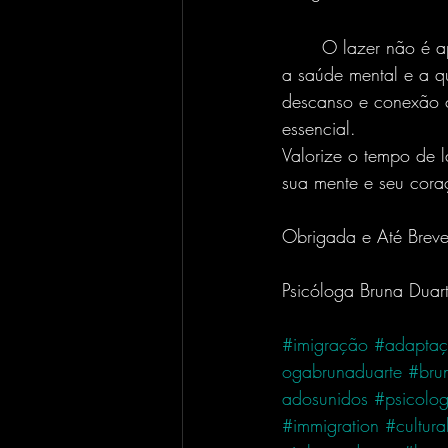
	O lazer não é apenas um momento de diversão — ele é vital para o equilíbrio emocional, 
a saúde mental e a qu
descanso e conexão c
essencial.
Valorize o tempo de la
Obrigada e Até Breve
Psicóloga Bruna Duar
#imigração
#adaptaçã
ogabrunaduarte
#bru
adosunidos
#psicolog
#immigration
#cultura