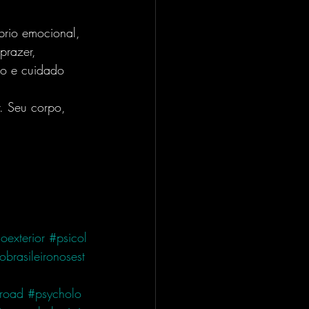
prazer, 
io e cuidado 
r. Seu corpo, 
oexterior
#psicol
obrasileironosest
broad
#psycholo