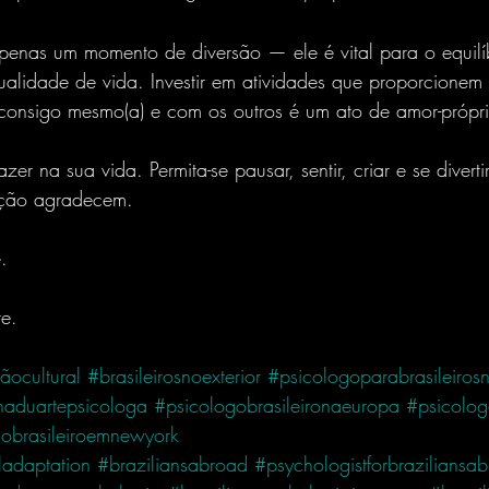
alidade de vida. Investir em atividades que proporcionem 
onsigo mesmo(a) e com os outros é um ato de amor-própr
zer na sua vida. Permita-se pausar, sentir, criar e se diverti
sua mente e seu coração agradecem.	
.
te.
ocultural
#brasileirosnoexterior
#psicologoparabrasileirosn
naduartepsicologa
#psicologobrasileironaeuropa
#psicolog
obrasileiroemnewyork
ladaptation
#braziliansabroad
#psychologistforbraziliansa