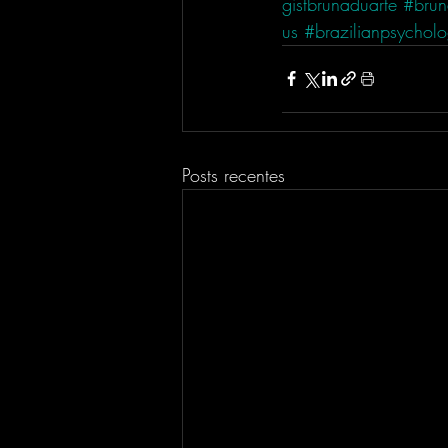
gistbrunaduarte
#brun
us
#brazilianpsycholo
Posts recentes