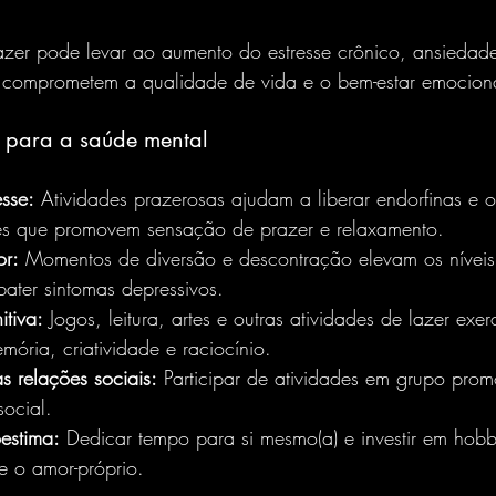
 comprometem a qualidade de vida e o bem-estar emocion
r para a saúde mental
sse:
 Atividades prazerosas ajudam a liberar endorfinas e o
res que promovem sensação de prazer e relaxamento.
r:
 Momentos de diversão e descontração elevam os níveis 
ter sintomas depressivos.
itiva:
 Jogos, leitura, artes e outras atividades de lazer exe
ória, criatividade e raciocínio.
s relações sociais:
 Participar de atividades em grupo pro
social.
estima:
 Dedicar tempo para si mesmo(a) e investir em hobb
e o amor-próprio.