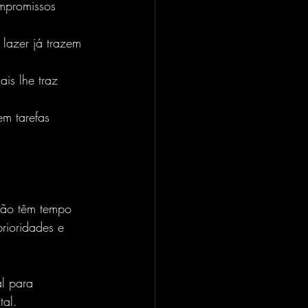
mpromissos 
azer já trazem 
ais lhe traz 
em tarefas 
prioridades e 
tal.