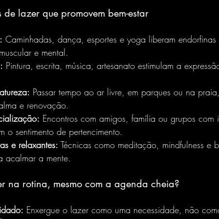
s de lazer que promovem bem-estar
:
 Caminhadas, dança, esportes e yoga liberam endorfinas
 muscular e mental.
:
 Pintura, escrita, música, artesanato estimulam a express
atureza:
 Passar tempo ao ar livre, em parques ou na praia,
alma e renovação.
ialização:
 Encontros com amigos, família ou grupos com i
m o sentimento de pertencimento.
vas e relaxantes:
 Técnicas como meditação, mindfulness e 
a acalmar a mente.
zer na rotina, mesmo com a agenda cheia?
uidado:
 Enxergue o lazer como uma necessidade, não como